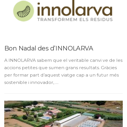
o
t
í
c
i
Bon Nadal des d’INNOLARVA
e
A INNOLARVA sabem que el veritable canvi ve de les
s
accions petites que sumen grans resultats. Gràcies
per formar part d’aquest viatge cap a un futur més
sostenible i innovador, …