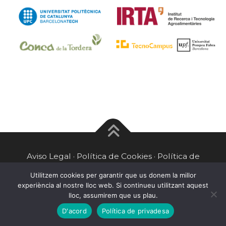
NOTICIAS
ESPAÑOL
Català
English
Aviso Legal · Política de Cookies · Política de
privacidad
Utilitzem cookies per garantir que us donem la millor
experiència al nostre lloc web. Si continueu utilitzant aquest
Copyright © 2025 INNOLARVA
lloc, assumirem que us plau.
D'acord
Política de privadesa