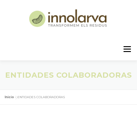
Saltar
al
contenido
Menú
ENTIDADES COLABORADORAS
NOSOTROS
PROYECTO
CONTACTO
Inicio
»
ENTIDADES COLABORADORAS